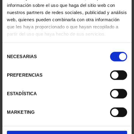
información sobre el uso que haga del sitio web con
nuestros partners de redes sociales, publicidad y análisis
web, quienes pueden combinarla con otra información
que les haya proporcionado o que hayan recopilado a
partir del uso que haya hecho de sus servicios.
Selección
NECESARIAS
de
consentimiento
PREFERENCIAS
CIUDADES PATRIMONIO
CIUDADES PATRIMONIO
ESTADÍSTICA
II - LA LAGUNA
II - SALAMANCA
73,00 €
73,00 €
MARKETING