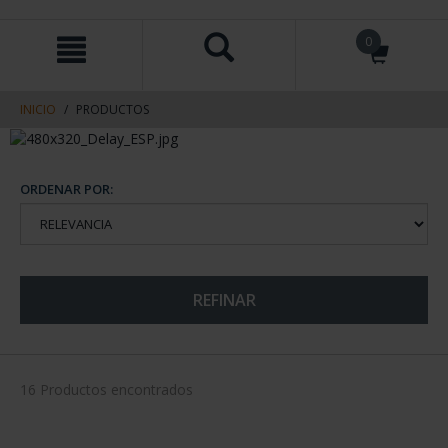
saltar
Saltar
0
al
al
contenido
men
de
navegacin
INICIO
PRODUCTOS
ORDENAR POR:
REFINAR
16 Productos encontrados