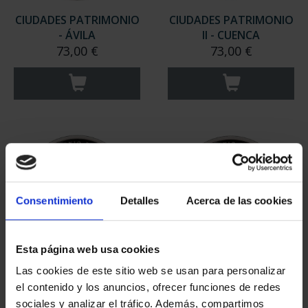
CIUDADES PATRIMONIO
CIUDADES PATRIMONIO
- ÁVILA
II - CUENCA
73,00 €
73,00 €
Consentimiento
Detalles
Acerca de las cookies
Esta página web usa cookies
CIUDADES PATRIMONIO
CIUDADES PATRIMONIO
Las cookies de este sitio web se usan para personalizar
II- IBIZA
II- MÉRIDA
el contenido y los anuncios, ofrecer funciones de redes
73,00 €
73,00 €
sociales y analizar el tráfico. Además, compartimos