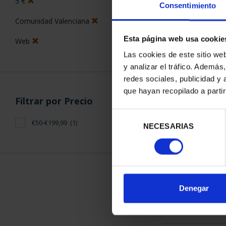
5 €
Consentimiento
Comunidad Valenciana
Esta página web usa cookie
Web
Las cookies de este sitio we
y analizar el tráfico. Ademá
CAPITALES 
redes sociales, publicidad y
ALIC
que hayan recopilado a parti
Filtrar por Precio
73,
Selección
€50-€199,99
(1)
NECESARIAS
de
consentimiento
ORDENAR POR:
Denegar