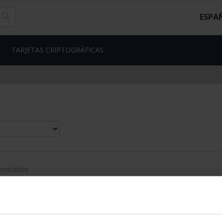
ESPA
TARJETAS CRIPTOGRÁFICAS
contrados