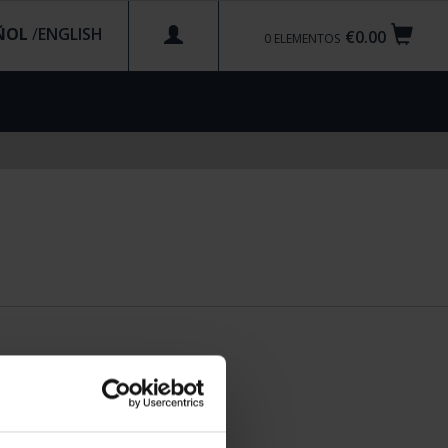
ÑOL
/
€0.00
0
ELEMENTOS