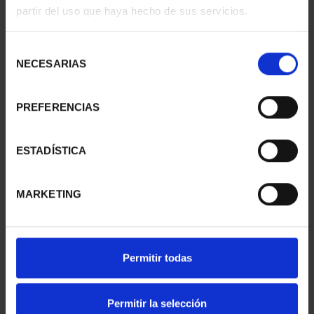
partir del uso que haya hecho de sus servicios.
Selección
NECESARIAS
de
consentimiento
PREFERENCIAS
CAPITALES ESPAÑOLAS
CAPITALES ESPAÑOLAS
- PONTEVEDRA
- HUELVA
ESTADÍSTICA
73,00 €
73,00 €
MARKETING
Permitir todas
Permitir la selección