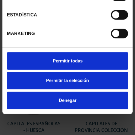
SUSCRIPCIÓN
SUSCRIPCIÓN
ESTADÍSTICA
CAPITALES DE
CAPITALES DE
PROVINCIA 3
PROVINCIA 4
949,00 €
949,00 €
MARKETING
Sólo para usuarios
Sólo para usuarios
registrados
registrados
Permitir todas
Permitir la selección
Denegar
CAPITALES ESPAÑOLAS
CAPITALES DE
- HUESCA
PROVINCIA COLECCION