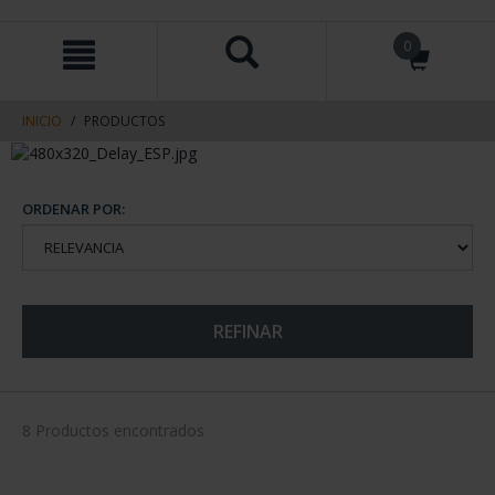
saltar
Saltar
0
al
al
contenido
men
de
navegacin
INICIO
PRODUCTOS
ORDENAR POR:
REFINAR
8 Productos encontrados