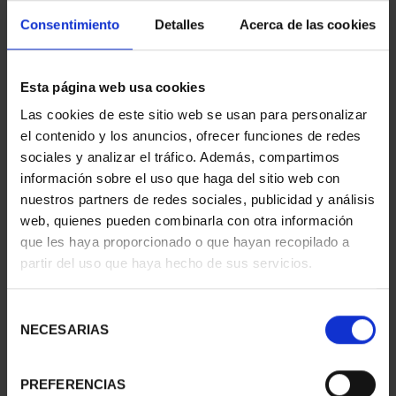
Consentimiento
Detalles
Acerca de las cookies
Esta página web usa cookies
SUSCRIPCIÓN
SUSCRIPCIÓN
Las cookies de este sitio web se usan para personalizar
CAPITALES DE
CAPITALES DE
el contenido y los anuncios, ofrecer funciones de redes
PROVINCIA 1
PROVINCIA 2
sociales y analizar el tráfico. Además, compartimos
949,00 €
949,00 €
información sobre el uso que haga del sitio web con
Sólo para usuarios
Sólo para usuarios
nuestros partners de redes sociales, publicidad y análisis
registrados
registrados
web, quienes pueden combinarla con otra información
que les haya proporcionado o que hayan recopilado a
partir del uso que haya hecho de sus servicios.
Selección
NECESARIAS
de
consentimiento
PREFERENCIAS