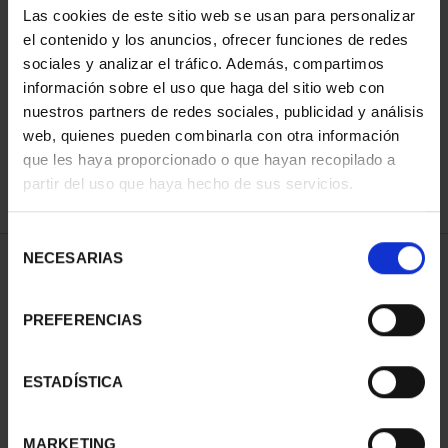
Las cookies de este sitio web se usan para personalizar
el contenido y los anuncios, ofrecer funciones de redes
sociales y analizar el tráfico. Además, compartimos
ORDENAR POR:
información sobre el uso que haga del sitio web con
nuestros partners de redes sociales, publicidad y análisis
web, quienes pueden combinarla con otra información
que les haya proporcionado o que hayan recopilado a
REFINAR
partir del uso que haya hecho de sus servicios.
Selección
NECESARIAS
de
2 Productos encontrados
consentimiento
PREFERENCIAS
ESTADÍSTICA
MARKETING