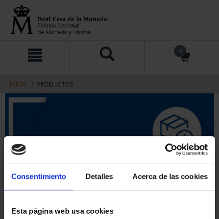
saltar
Saltar
0
al
al
contenido
men
de
navegacin
INICIO
PRODUCTOS
Consentimiento
Detalles
Acerca de las cookies
Esta página web usa cookies