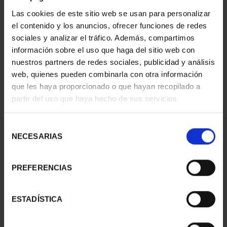
Las cookies de este sitio web se usan para personalizar
el contenido y los anuncios, ofrecer funciones de redes
ORDENAR POR:
sociales y analizar el tráfico. Además, compartimos
información sobre el uso que haga del sitio web con
nuestros partners de redes sociales, publicidad y análisis
web, quienes pueden combinarla con otra información
que les haya proporcionado o que hayan recopilado a
REFINAR
partir del uso que haya hecho de sus servicios.
Selección
1 Productos encontrados
NECESARIAS
de
consentimiento
PREFERENCIAS
ESTADÍSTICA