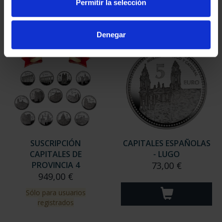
Permitir la selección
Sólo para usuarios
Sólo para usuarios
registrados
registrados
Denegar
SUSCRIPCIÓN
CAPITALES ESPAÑOLAS
CAPITALES DE
- LUGO
PROVINCIA 4
73,00 €
949,00 €
Sólo para usuarios
registrados