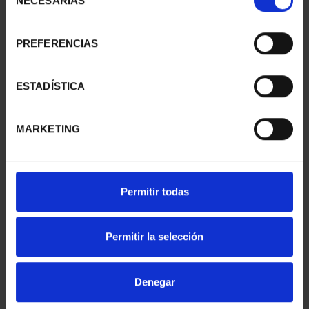
NECESARIAS
de
consentimiento
PREFERENCIAS
SUSCRIPCIÓN
SUSCRIPCIÓN
CAPITALES DE
CAPITALES DE
PROVINCIA 1
PROVINCIA 2
ESTADÍSTICA
949,00 €
949,00 €
Sólo para usuarios
Sólo para usuarios
MARKETING
registrados
registrados
Permitir todas
Permitir la selección
Denegar