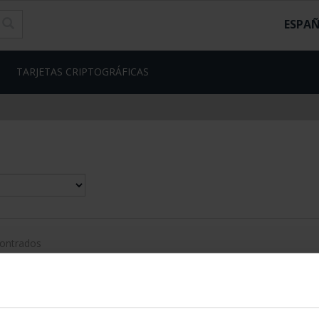
ESPA
TARJETAS CRIPTOGRÁFICAS
contrados