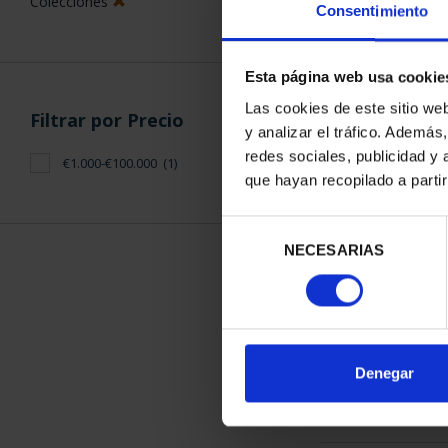
Colecciones
Consentimiento
Esta página web usa cookie
Las cookies de este sitio we
Filtrar por Precio
y analizar el tráfico. Ademá
CAPITALES D
redes sociales, publicidad y
€1.000-€100.000
(1)
COLECCION 
que hayan recopilado a parti
3.796
Selección
NECESARIAS
de
consentimiento
ORDENAR POR:
Denegar