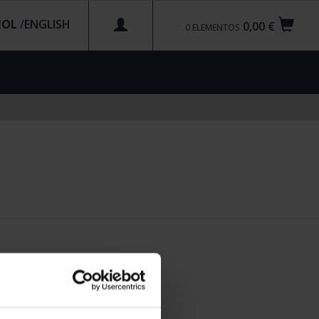
ÑOL
/
0,00 €
0
ELEMENTOS