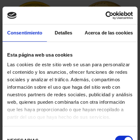
Consentimiento
Detalles
Acerca de las cookies
Esta página web usa cookies
JOYAS NUMISMATICAS
BICENTENARIO PRADO
Las cookies de este sitio web se usan para personalizar
IX (2019) CASA DE AUS...
2 ESCUDOS PASITELES
el contenido y los anuncios, ofrecer funciones de redes
245,00 €
1.245,00 €
sociales y analizar el tráfico. Además, compartimos
información sobre el uso que haga del sitio web con
nuestros partners de redes sociales, publicidad y análisis
web, quienes pueden combinarla con otra información
que les haya proporcionado o que hayan recopilado a
partir del uso que haya hecho de sus servicios.
Selección