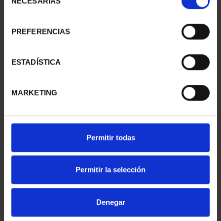
NECESARIAS
de
consentimiento
PREFERENCIAS
BICENTENARIO PRADO
BICENTENARIO PRADO
ESTADÍSTICA
2 ESCUDOS LEONE
2 ESCUDOS BENEDETTO
LEONI
1.245,00 €
1.245,00 €
MARKETING
Permitir todas
Permitir la selección
ORDENAR POR:
Denegar