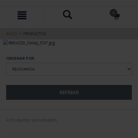
saltar
Saltar
0
al
al
contenido
men
de
navegacin
INICIO
PRODUCTOS
ORDENAR POR:
REFINAR
4 Productos encontrados