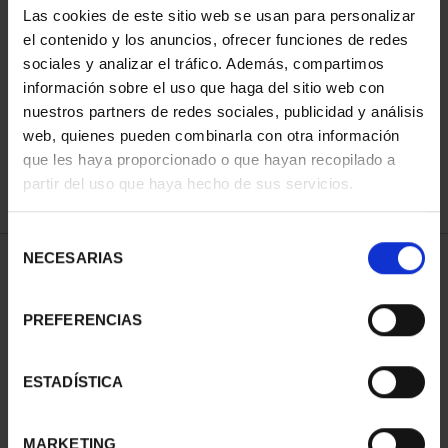
Las cookies de este sitio web se usan para personalizar
el contenido y los anuncios, ofrecer funciones de redes
sociales y analizar el tráfico. Además, compartimos
ORDENAR POR:
información sobre el uso que haga del sitio web con
nuestros partners de redes sociales, publicidad y análisis
web, quienes pueden combinarla con otra información
que les haya proporcionado o que hayan recopilado a
REFINAR
partir del uso que haya hecho de sus servicios.
Selección
NECESARIAS
de
1 Productos encontrados
consentimiento
PREFERENCIAS
ESTADÍSTICA
MARKETING