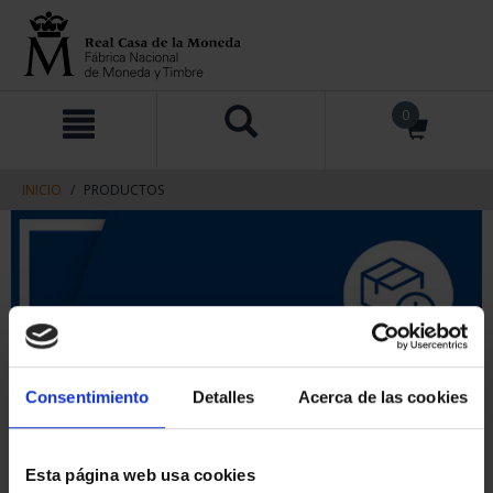
saltar
Saltar
0
al
al
contenido
men
de
navegacin
INICIO
PRODUCTOS
Consentimiento
Detalles
Acerca de las cookies
Esta página web usa cookies