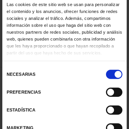
Las cookies de este sitio web se usan para personalizar
el contenido y los anuncios, ofrecer funciones de redes
sociales y analizar el tráfico. Además, compartimos
ORDENAR POR:
información sobre el uso que haga del sitio web con
nuestros partners de redes sociales, publicidad y análisis
web, quienes pueden combinarla con otra información
que les haya proporcionado o que hayan recopilado a
REFINAR
partir del uso que haya hecho de sus servicios.
Selección
NECESARIAS
de
1 Productos encontrados
consentimiento
PREFERENCIAS
ESTADÍSTICA
MARKETING