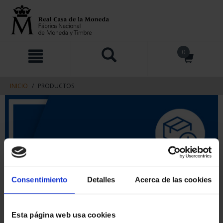
saltar
Saltar
0
al
al
contenido
men
de
navegacin
INICIO
PRODUCTOS
Consentimiento
Detalles
Acerca de las cookies
Esta página web usa cookies