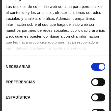
Las cookies de este sitio web se usan para personalizar
el contenido y los anuncios, ofrecer funciones de redes
ORDENAR POR:
sociales y analizar el tráfico. Además, compartimos
información sobre el uso que haga del sitio web con
nuestros partners de redes sociales, publicidad y análisis
web, quienes pueden combinarla con otra información
que les haya proporcionado o que hayan recopilado a
REFINAR
partir del uso que haya hecho de sus servicios.
Selección
1 Productos encontrados
NECESARIAS
de
consentimiento
PREFERENCIAS
ESTADÍSTICA