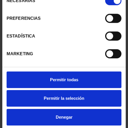
NECESARIAS
de
consentimiento
PREFERENCIAS
ESTADÍSTICA
CIUDADES PATRIMONIO
- ÁVILA
73,00 €
MARKETING
Permitir todas
Permitir la selección
ORDENAR POR:
Denegar