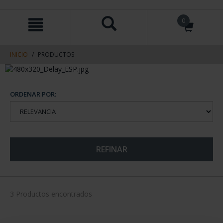
saltar
Saltar
0
al
al
contenido
men
de
navegacin
INICIO
PRODUCTOS
ORDENAR POR:
REFINAR
3 Productos encontrados