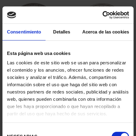
Consentimiento
Detalles
Acerca de las cookies
Esta página web usa cookies
PATRIMONIO
CIUDADES PATRIMONIO
Las cookies de este sitio web se usan para personalizar
NACIONAL II - PALACIO
- ALCALÁ DE HENARES
el contenido y los anuncios, ofrecer funciones de redes
REAL DE...
73,00 €
sociales y analizar el tráfico. Además, compartimos
73,00 €
información sobre el uso que haga del sitio web con
nuestros partners de redes sociales, publicidad y análisis
web, quienes pueden combinarla con otra información
que les haya proporcionado o que hayan recopilado a
partir del uso que haya hecho de sus servicios.
Selección