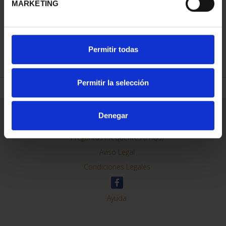
MARKETING
REFINAR
Permitir todas
Permitir la selección
Información General
Denegar
Contacto
Preguntas Frequentes (FAQs)
Aviso Legal
Condiciones Legales
Ayuda