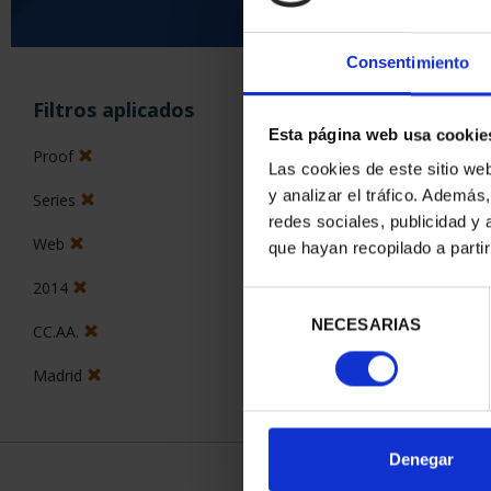
Consentimiento
ORDENAR POR:
Filtros aplicados
Esta página web usa cookie
Proof
Las cookies de este sitio we
y analizar el tráfico. Ademá
Series
2 Productos en
redes sociales, publicidad y
Web
que hayan recopilado a parti
2014
Selección
NECESARIAS
de
CC.AA.
consentimiento
Madrid
Denegar