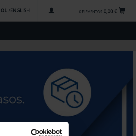
ÑOL
/
0,00 €
0
ELEMENTOS