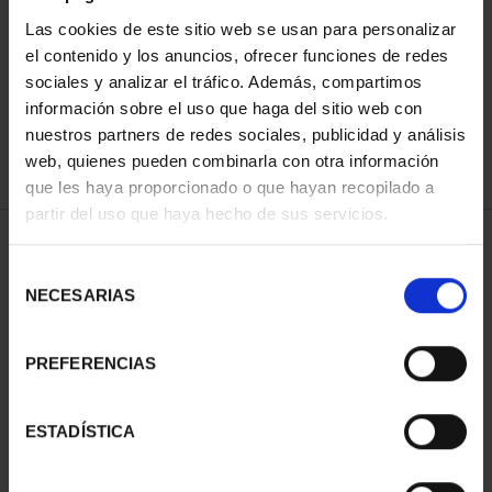
Las cookies de este sitio web se usan para personalizar
el contenido y los anuncios, ofrecer funciones de redes
ORDENAR POR:
sociales y analizar el tráfico. Además, compartimos
información sobre el uso que haga del sitio web con
nuestros partners de redes sociales, publicidad y análisis
web, quienes pueden combinarla con otra información
que les haya proporcionado o que hayan recopilado a
REFINAR
partir del uso que haya hecho de sus servicios.
Selección
1 Productos encontrados
NECESARIAS
de
consentimiento
PREFERENCIAS
ESTADÍSTICA