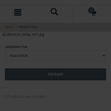
saltar
Saltar
0
al
al
contenido
men
de
navegacin
INICIO
PRODUCTOS
ORDENAR POR:
REFINAR
5 Productos encontrados