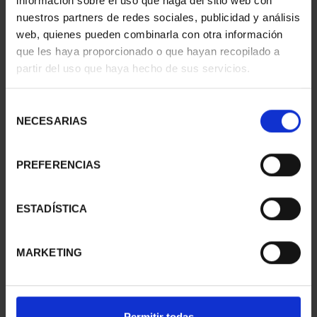
información sobre el uso que haga del sitio web con
nuestros partners de redes sociales, publicidad y análisis
web, quienes pueden combinarla con otra información
que les haya proporcionado o que hayan recopilado a
partir del uso que haya hecho de sus servicios.
CIUDADES PATRIMONIO
CIUDADES PATRIMONIO
- CÓRDOBA
- BAEZA
Selección
73,00 €
73,00 €
NECESARIAS
de
consentimiento
PREFERENCIAS
ESTADÍSTICA
MARKETING
Permitir todas