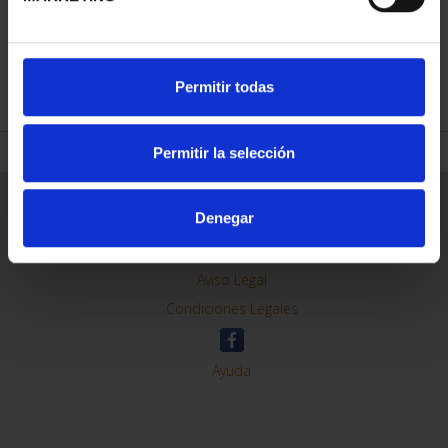
REFINAR
Permitir todas
Permitir la selección
Información General
Denegar
Contacto
Preguntas Frequentes (FAQs)
Aviso Legal
Condiciones Legales
Ayuda