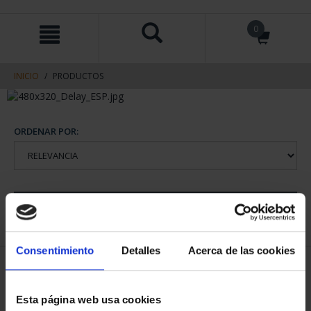
saltar
Saltar
0
al
al
contenido
men
de
navegacin
INICIO
PRODUCTOS
ORDENAR POR:
REFINAR
Consentimiento
Detalles
Acerca de las cookies
1 Productos encontrados
Esta página web usa cookies