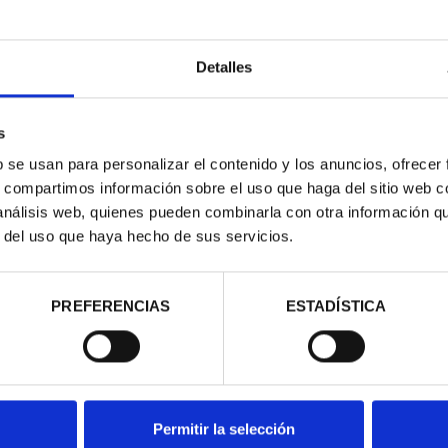
Detalles
s
ACIONAL II -
CIUDADES PATRIMONIO -
CIU
b se usan para personalizar el contenido y los anuncios, ofrecer
EAL DE...
ALCALÁ DE HENARES
s, compartimos información sobre el uso que haga del sitio web 
00 €
73,00 €
 análisis web, quienes pueden combinarla con otra información q
r del uso que haya hecho de sus servicios.
PREFERENCIAS
ESTADÍSTICA
Permitir la selección