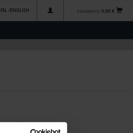
ÑOL
/
0,00 €
0
ELEMENTOS