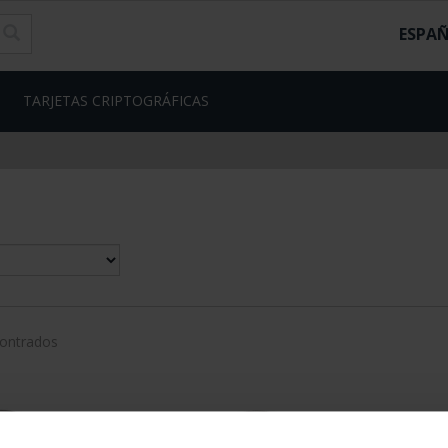
ESPA
TARJETAS CRIPTOGRÁFICAS
contrados