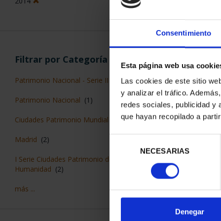
2014
Consentimiento
Filtrar por Categoría
Esta página web usa cookie
PATRIMONIO N
Patrimonio Nacional - Serie II
(1)
Las cookies de este sitio we
PALACIO R
y analizar el tráfico. Ademá
73,
Patrimonio Nacional
(1)
redes sociales, publicidad y
que hayan recopilado a parti
Ciudades Patrimonio Mundial
(2)
Madrid
(2)
Selección
NECESARIAS
de
I Serie Ciudades Patrimonio de la
consentimiento
Humanidad
(2)
ORDENAR POR:
más ...
Denegar