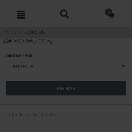
saltar
Saltar
0
al
al
contenido
men
de
navegacin
INICIO
PRODUCTOS
ORDENAR POR:
REFINAR
11 Productos encontrados