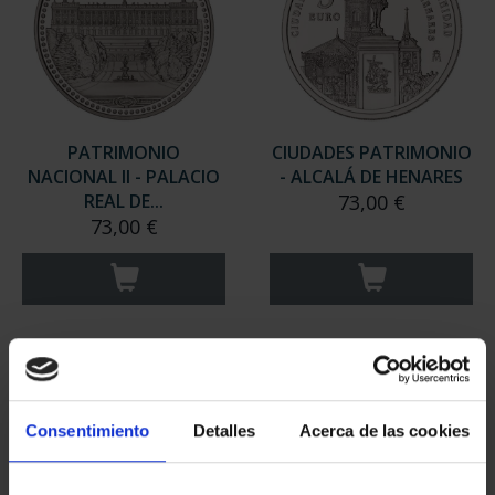
PATRIMONIO
CIUDADES PATRIMONIO
NACIONAL II - PALACIO
- ALCALÁ DE HENARES
REAL DE...
73,00 €
73,00 €
Consentimiento
Detalles
Acerca de las cookies