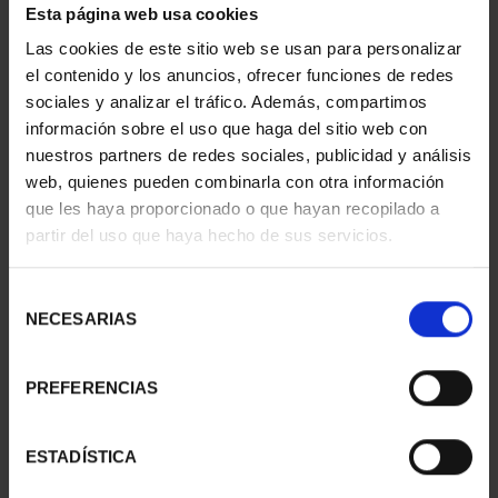
Esta página web usa cookies
Las cookies de este sitio web se usan para personalizar
el contenido y los anuncios, ofrecer funciones de redes
CIUDADES PATRIMONIO
CIUDADES PATRIMONIO
sociales y analizar el tráfico. Además, compartimos
- ÁVILA
II - CUENCA
73,00 €
73,00 €
información sobre el uso que haga del sitio web con
nuestros partners de redes sociales, publicidad y análisis
web, quienes pueden combinarla con otra información
que les haya proporcionado o que hayan recopilado a
partir del uso que haya hecho de sus servicios.
Selección
NECESARIAS
de
consentimiento
PREFERENCIAS
ESTADÍSTICA
CIUDADES PATRIMONIO
CIUDADES PATRIMONIO