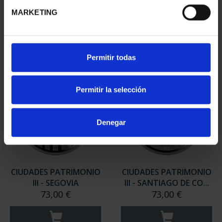
II - SALAMANCA
III - TARRAGONA
MARKETING
73,00 €
73,00 €
Permitir todas
Permitir la selección
Denegar
CIUDADES PATRIMONIO
CIUDADES PATRIMONIO
III - SEGOVIA
III - SANTIAGO DE CO...
73,00 €
73,00 €