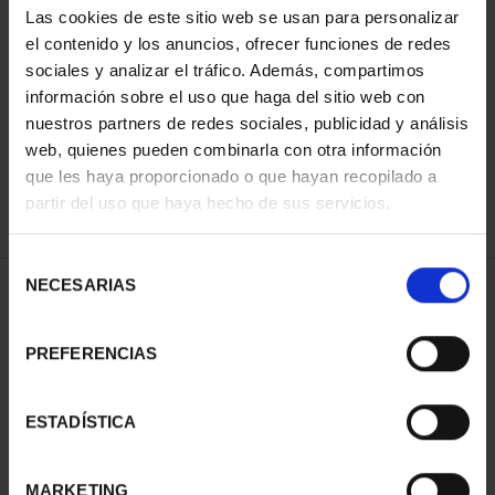
Las cookies de este sitio web se usan para personalizar
el contenido y los anuncios, ofrecer funciones de redes
sociales y analizar el tráfico. Además, compartimos
ORDENAR POR:
información sobre el uso que haga del sitio web con
nuestros partners de redes sociales, publicidad y análisis
web, quienes pueden combinarla con otra información
que les haya proporcionado o que hayan recopilado a
REFINAR
partir del uso que haya hecho de sus servicios.
Selección
NECESARIAS
de
2 Productos encontrados
consentimiento
PREFERENCIAS
ESTADÍSTICA
MARKETING