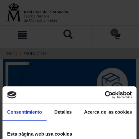
saltar
Saltar
0
al
al
contenido
men
de
navegacin
INICIO
PRODUCTOS
Consentimiento
Detalles
Acerca de las cookies
Esta página web usa cookies