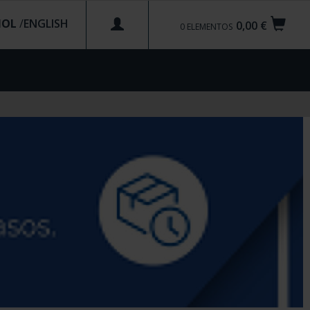
ÑOL
/
0,00 €
0
ELEMENTOS