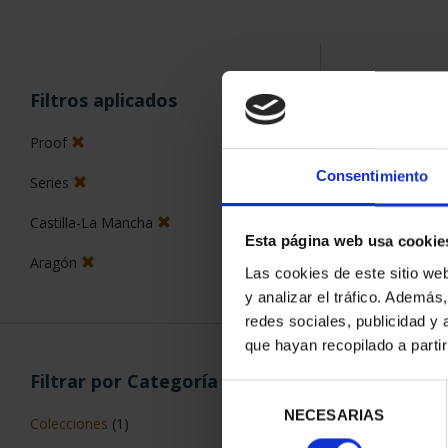
ORDENAR POR:
Filtros aplicados
Proof
Consentimiento
Series
5 Productos en
Castilla-La Mancha
Esta página web usa cookie
Aragón
Las cookies de este sitio we
y analizar el tráfico. Ademá
redes sociales, publicidad y
que hayan recopilado a parti
Filtrar por Categoría
Selección
NECESARIAS
de
Colecciones
(1)
consentimiento