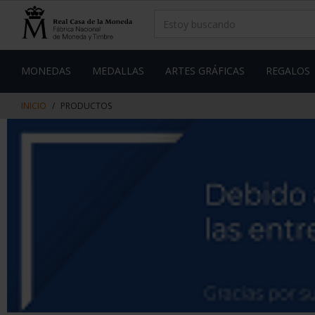
saltar
Saltar
al
al
contenido
men
de
navegacin
MONEDAS
MEDALLAS
ARTES GRÁFICAS
REGALOS
INICIO
PRODUCTOS