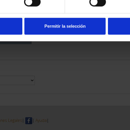
DE PROVINCIA
 COMPLET...
6,00 €
Permitir la selección
nes Legales
|
|
Ayuda
|