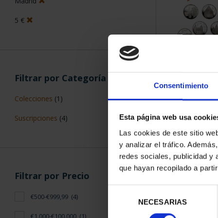
Madrid
5 €
SUSCRIPCIÓN 
Filtrar por Categoría
PROVI
Consentimiento
949,
Colecciones
(1)
Sólo para usuar
Esta página web usa cookie
Suscripciones
(4)
Las cookies de este sitio we
y analizar el tráfico. Ademá
redes sociales, publicidad y
que hayan recopilado a parti
Filtrar por Precio
Selección
€500-€999,99
(4)
NECESARIAS
de
consentimiento
€1.000-€100.000
(1)