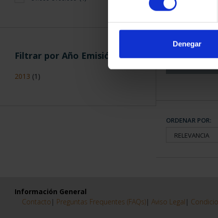
CAPITALES 
COLECCION
3.79
Denegar
Filtrar por Año Emisión
2013
(1)
ORDENAR POR:
Información General
Contacto
|
Preguntas Frequentes (FAQs)
|
Aviso Legal
|
Condicio