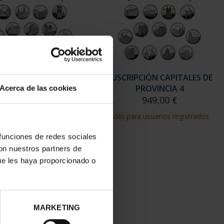
RIPCIÓN CAPITALES DE
SUSCRIPCIÓN CAPITALES DE
PROVINCIA 3
PROVINCIA 4
Acerca de las cookies
949,00 €
949,00 €
para usuarios registrados
Sólo para usuarios registrados
 funciones de redes sociales
con nuestros partners de
ue les haya proporcionado o
MARKETING