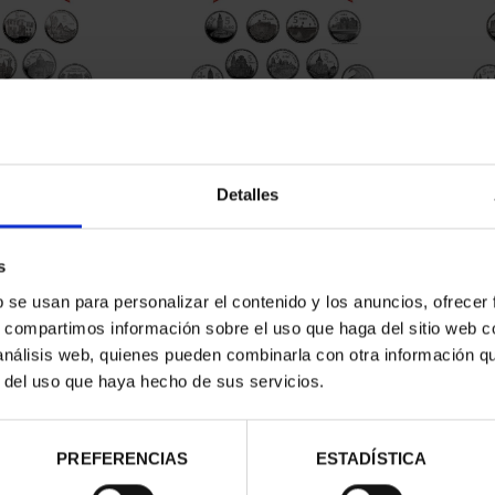
CAPITALES DE
SUSCRIPCIÓN CAPITALES DE
SUSC
NCIA 1
PROVINCIA 2
Detalles
00 €
949,00 €
ios registrados
Sólo para usuarios registrados
Sólo 
s
b se usan para personalizar el contenido y los anuncios, ofrecer
s, compartimos información sobre el uso que haga del sitio web 
 análisis web, quienes pueden combinarla con otra información q
r del uso que haya hecho de sus servicios.
PREFERENCIAS
ESTADÍSTICA