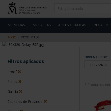
saltar
Saltar
al
al
contenido
men
de
navegacin
MONEDAS
MEDALLAS
ARTES GRÁFICAS
REGALOS
INICIO
PRODUCTOS
ORDENAR POR:
Filtros aplicados
Proof
Series
5 Productos en
Galicia
Capitales de Provincia