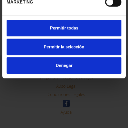
MARKETING
REFINAR
Permitir todas
Permitir la selección
Información General
Denegar
Contacto
Preguntas Frequentes (FAQs)
Aviso Legal
Condiciones Legales
Ayuda