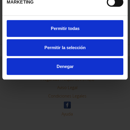
MARKETING
REFINAR
Permitir todas
Permitir la selección
Información General
Denegar
Contacto
Preguntas Frequentes (FAQs)
Aviso Legal
Condiciones Legales
Ayuda