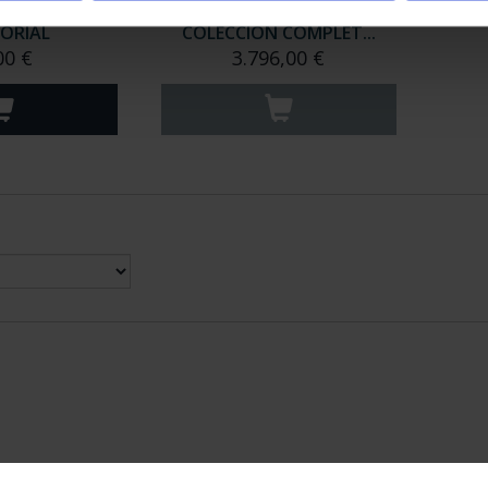
NACIONAL I -
CAPITALES DE PROVINCIA
CORIAL
COLECCION COMPLET...
00 €
3.796,00 €