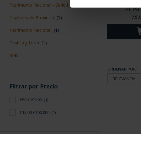
PATRIMONIO 
Patrimonio Nacional - Serie I
(1)
EL ES
73,
Capitales de Provincia
(1)
Patrimonio Nacional
(1)
Castilla y León
(1)
más ...
ORDENAR POR:
Filtrar por Precio
€50-€199,99
(1)
€1.000-€100.000
(1)