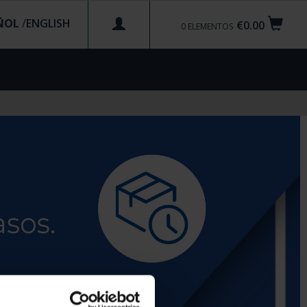
ÑOL
/
€0.00
0
ELEMENTOS