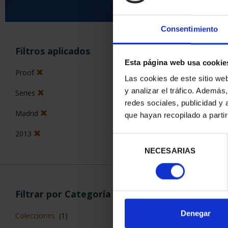
Consentimiento
ORDENAR POR:
Filtros aplicados
Esta página web usa cookie
Proof
Las cookies de este sitio we
y analizar el tráfico. Ademá
Series
2 Productos en
redes sociales, publicidad y
Madrid
que hayan recopilado a parti
2013
Selección
NECESARIAS
de
consentimiento
Filtrar por Categoría
Denegar
Colecciones
(1)