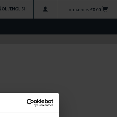
ÑOL
/
€0.00
0
ELEMENTOS