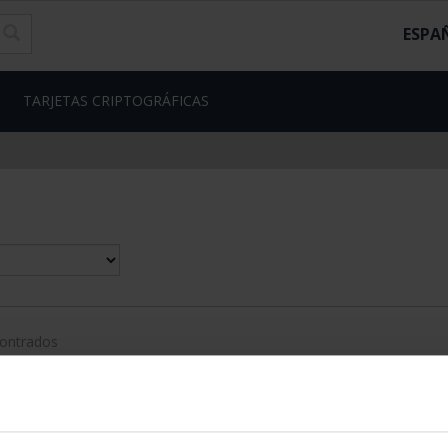
ESPA
TARJETAS CRIPTOGRÁFICAS
contrados