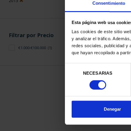
2013
Consentimiento
Esta página web usa cookie
Las cookies de este sitio we
Filtrar por Precio
y analizar el tráfico. Ademá
CAPITALES D
redes sociales, publicidad y
€1.000-€100.000
(1)
COLECCION 
que hayan recopilado a parti
3.796
Selección
NECESARIAS
de
consentimiento
ORDENAR POR:
Denegar