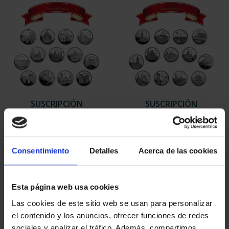
SUSCRIPCIÓN
SUSCRIPCIÓN
CAPITALES DE
CAPITALES DE
PROVINCIA 1
PROVINCIA 2
949,00 €
949,00 €
Consentimiento
Detalles
Acerca de las cookies
Sólo para usuarios
Sólo para usuarios
registrados
registrados
Esta página web usa cookies
Las cookies de este sitio web se usan para personalizar
el contenido y los anuncios, ofrecer funciones de redes
sociales y analizar el tráfico. Además, compartimos