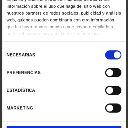
información sobre el uso que haga del sitio web con
nuestros partners de redes sociales, publicidad y análisis
web, quienes pueden combinarla con otra información
que les haya proporcionado o que hayan recopilado a
partir del uso que haya hecho de sus servicios.
SUSCRIPCIÓN
SUSCRIPCIÓN
CAPITALES DE
CAPITALES DE
PROVINCIA 3
PROVINCIA 4
Selección
949,00 €
949,00 €
NECESARIAS
de
consentimiento
Sólo para usuarios
Sólo para usuarios
registrados
registrados
PREFERENCIAS
ESTADÍSTICA
MARKETING