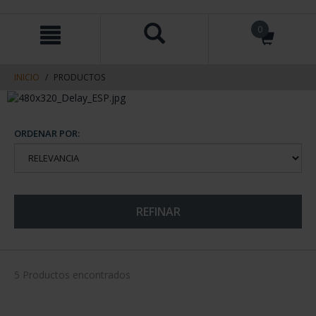
saltar
Saltar
0
al
al
contenido
men
de
navegacin
INICIO
PRODUCTOS
ORDENAR POR:
REFINAR
5 Productos encontrados