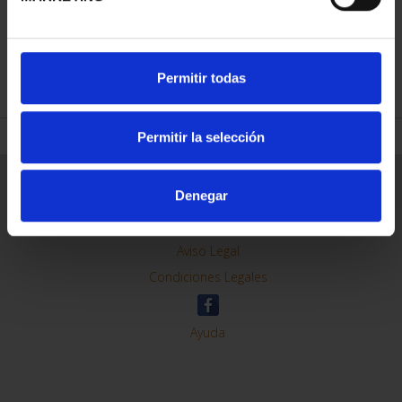
REFINAR
Permitir todas
Permitir la selección
Información General
Denegar
Contacto
Preguntas Frequentes (FAQs)
Aviso Legal
Condiciones Legales
Ayuda