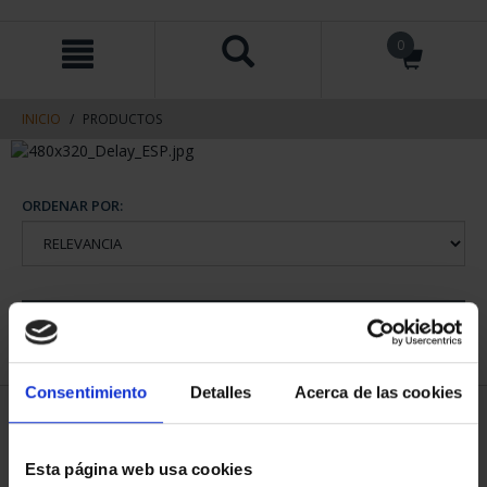
saltar
Saltar
0
al
al
contenido
men
de
navegacin
INICIO
PRODUCTOS
ORDENAR POR:
REFINAR
Consentimiento
Detalles
Acerca de las cookies
1 Productos encontrados
Esta página web usa cookies