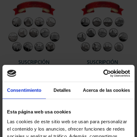
SUSCRIPCIÓN
SUSCRIPCIÓN
CAPITALES DE
CAPITALES DE
PROVINCIA 1
PROVINCIA 2
949,00 €
949,00 €
Consentimiento
Detalles
Acerca de las cookies
Sólo para usuarios
Sólo para usuarios
registrados
registrados
Esta página web usa cookies
Las cookies de este sitio web se usan para personalizar
el contenido y los anuncios, ofrecer funciones de redes
sociales y analizar el tráfico. Además, compartimos