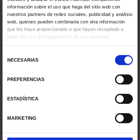
información sobre el uso que haga del sitio web con
nuestros partners de redes sociales, publicidad y análisis
web, quienes pueden combinarla con otra información
que les haya proporcionado o que hayan recopilado a
partir del uso que haya hecho de sus servicios.
SUSCRIPCIÓN
SUSCRIPCIÓN
CAPITALES DE
CAPITALES DE
Selección
PROVINCIA 3
PROVINCIA 4
NECESARIAS
de
949,00 €
949,00 €
consentimiento
Sólo para usuarios
Sólo para usuarios
PREFERENCIAS
registrados
registrados
ESTADÍSTICA
MARKETING