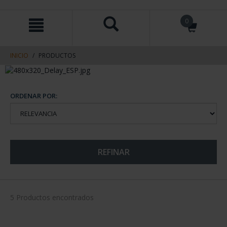
saltar
Saltar
0
al
al
contenido
men
de
navegacin
INICIO
PRODUCTOS
ORDENAR POR:
REFINAR
5 Productos encontrados