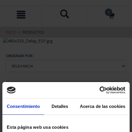
saltar
Saltar
0
al
al
contenido
men
de
navegacin
INICIO
PRODUCTOS
ORDENAR POR:
REFINAR
Consentimiento
Detalles
Acerca de las cookies
1 Productos encontrados
Esta página web usa cookies