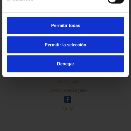
REFINAR
Permitir todas
Permitir la selección
Información General
Denegar
Contacto
Preguntas Frequentes (FAQs)
Aviso Legal
Condiciones Legales
Ayuda