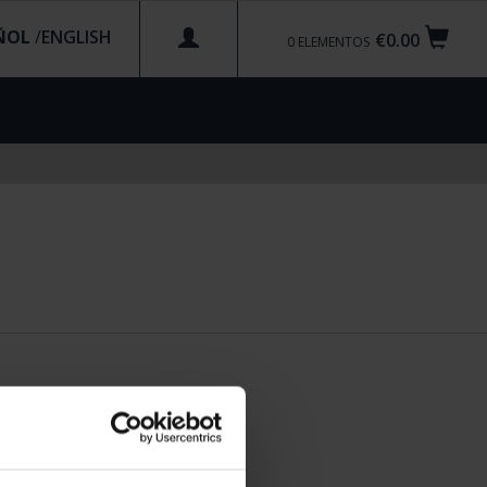
ÑOL
/
€0.00
0
ELEMENTOS