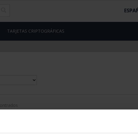
ESPA
TARJETAS CRIPTOGRÁFICAS
contrados