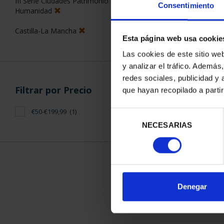
III Serie Ciudades Patrimonio de la
Consentimiento
Humanidad
Castilla-La Mancha
Esta página web usa cookie
Las cookies de este sitio we
y analizar el tráfico. Ademá
CIUDADES PAT
redes sociales, publicidad y
TOL
Filtrar por Precio
que hayan recopilado a parti
73,
€50-€199,99
(1)
Selección
NECESARIAS
de
consentimiento
ORDENAR POR:
Denegar