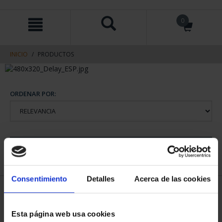
saltar
Saltar
0
al
al
contenido
men
de
navegacin
INICIO
PRODUCTOS
ORDENAR POR:
REFINAR
Consentimiento
Detalles
Acerca de las cookies
1 Productos encontrados
Esta página web usa cookies