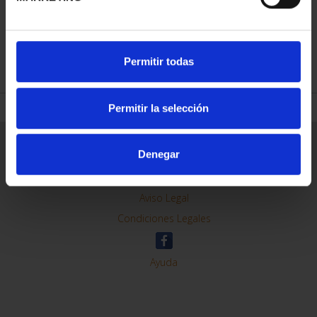
REFINAR
Permitir todas
Permitir la selección
Información General
Denegar
Contacto
Preguntas Frequentes (FAQs)
Aviso Legal
Condiciones Legales
Ayuda