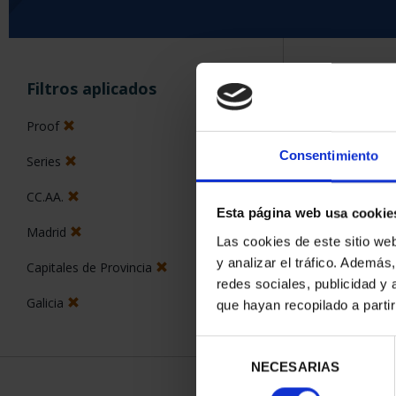
ORDENAR POR:
Filtros aplicados
Proof
Consentimiento
Series
5 Productos en
CC.AA.
Esta página web usa cookie
Madrid
Las cookies de este sitio we
y analizar el tráfico. Ademá
Capitales de Provincia
redes sociales, publicidad y
Galicia
que hayan recopilado a parti
Selección
NECESARIAS
de
consentimiento