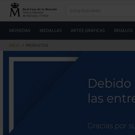
saltar
Saltar
al
al
contenido
men
de
navegacin
MONEDAS
MEDALLAS
ARTES GRÁFICAS
REGALOS
INICIO
PRODUCTOS