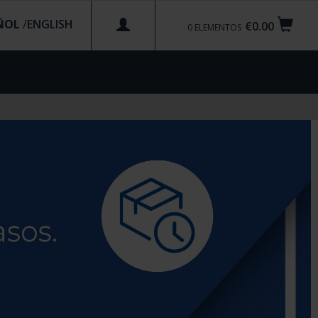
ÑOL
/
€0.00
0
ELEMENTOS