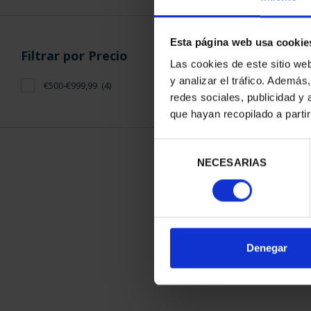
Esta página web usa cookie
Filtrar por Precio
Las cookies de este sitio we
y analizar el tráfico. Ademá
€500-€999,99
(4)
redes sociales, publicidad y
SUSCRIPCIÓN 
que hayan recopilado a parti
PROVI
949,
Selección
Sólo para usuar
NECESARIAS
de
consentimiento
ORDENAR POR:
Denegar