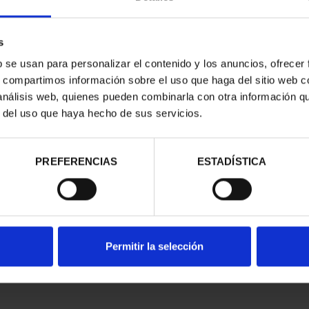
s
b se usan para personalizar el contenido y los anuncios, ofrecer
s, compartimos información sobre el uso que haga del sitio web 
 análisis web, quienes pueden combinarla con otra información q
CAPITALES DE
SUSCRIPCIÓN CAPITALES DE
SUSC
r del uso que haya hecho de sus servicios.
NCIA 1
PROVINCIA 2
00 €
949,00 €
ios registrados
Sólo para usuarios registrados
Sólo 
PREFERENCIAS
ESTADÍSTICA
Permitir la selección