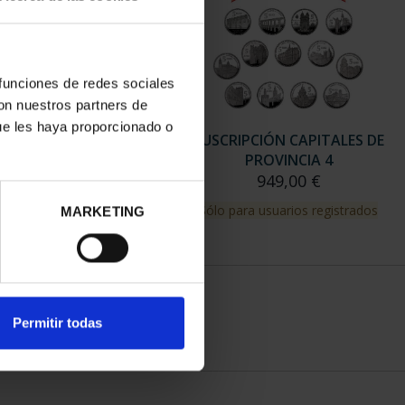
 funciones de redes sociales
con nuestros partners de
ue les haya proporcionado o
RIPCIÓN CAPITALES DE
SUSCRIPCIÓN CAPITALES DE
PROVINCIA 3
PROVINCIA 4
949,00 €
949,00 €
para usuarios registrados
Sólo para usuarios registrados
MARKETING
Permitir todas