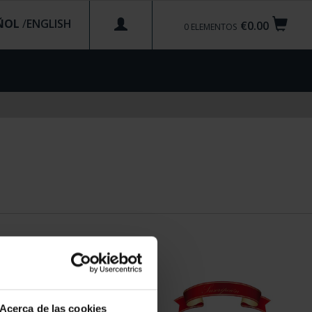
ÑOL
/
€0.00
0
ELEMENTOS
Acerca de las cookies