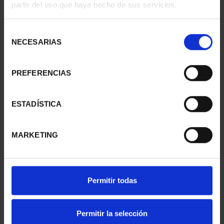
partir del uso que haya hecho de sus servicios.
II- MÉRIDA
II - LA LAGUNA
73,00 €
73,00 €
Selección
NECESARIAS
de
consentimiento
PREFERENCIAS
ESTADÍSTICA
MARKETING
CIUDADES PATRIMONIO
CIUDADES PATRIMONIO
Permitir todas
II - SALAMANCA
III - TARRAGONA
73,00 €
73,00 €
Permitir la selección