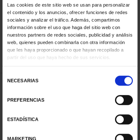
Las cookies de este sitio web se usan para personalizar
el contenido y los anuncios, ofrecer funciones de redes
sociales y analizar el tráfico. Además, compartimos
ORDENAR POR:
información sobre el uso que haga del sitio web con
nuestros partners de redes sociales, publicidad y análisis
web, quienes pueden combinarla con otra información
que les haya proporcionado o que hayan recopilado a
REFINAR
partir del uso que haya hecho de sus servicios.
Selección
NECESARIAS
de
1 Productos encontrados
consentimiento
PREFERENCIAS
ESTADÍSTICA
MARKETING