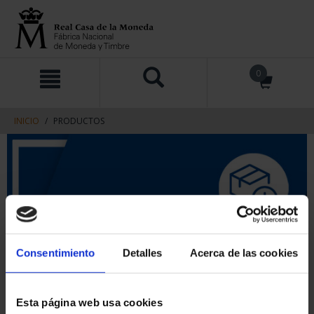
saltar
Saltar
0
al
al
contenido
men
de
navegacin
INICIO
PRODUCTOS
Consentimiento
Detalles
Acerca de las cookies
Esta página web usa cookies