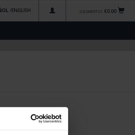
ÑOL
/
€0.00
0
ELEMENTOS