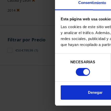
Castilla y León
Consentimiento
2014
Esta página web usa cookie
Las cookies de este sitio we
y analizar el tráfico. Ademá
CIUDADES P
redes sociales, publicidad y
Filtrar por Precio
ÁV
que hayan recopilado a parti
73,
€50-€199,99
(1)
Selección
NECESARIAS
de
consentimiento
ORDENAR POR:
Denegar