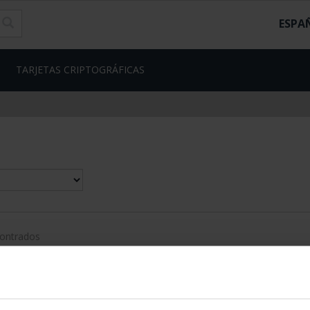
ESPA
TARJETAS CRIPTOGRÁFICAS
contrados