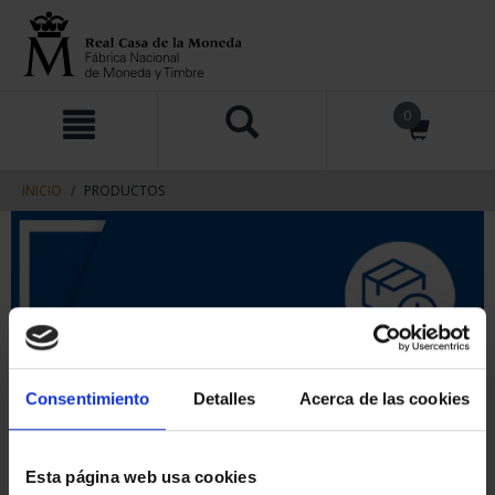
saltar
Saltar
0
al
al
contenido
men
de
navegacin
INICIO
PRODUCTOS
Consentimiento
Detalles
Acerca de las cookies
Esta página web usa cookies