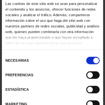
Las cookies de este sitio web se usan para personalizar
el contenido y los anuncios, ofrecer funciones de redes
sociales y analizar el tráfico. Además, compartimos
ORDENAR POR:
información sobre el uso que haga del sitio web con
nuestros partners de redes sociales, publicidad y análisis
web, quienes pueden combinarla con otra información
que les haya proporcionado o que hayan recopilado a
REFINAR
partir del uso que haya hecho de sus servicios.
Selección
NECESARIAS
de
1 Productos encontrados
consentimiento
PREFERENCIAS
ESTADÍSTICA
MARKETING