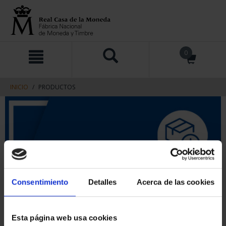
saltar
Saltar
0
al
al
contenido
men
de
navegacin
INICIO
PRODUCTOS
Consentimiento
Detalles
Acerca de las cookies
Esta página web usa cookies