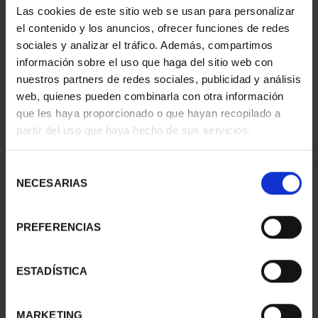
Las cookies de este sitio web se usan para personalizar
el contenido y los anuncios, ofrecer funciones de redes
sociales y analizar el tráfico. Además, compartimos
ORDENAR POR:
información sobre el uso que haga del sitio web con
nuestros partners de redes sociales, publicidad y análisis
web, quienes pueden combinarla con otra información
que les haya proporcionado o que hayan recopilado a
REFINAR
partir del uso que haya hecho de sus servicios.
Selección
NECESARIAS
de
1 Productos encontrados
consentimiento
PREFERENCIAS
ESTADÍSTICA
MARKETING