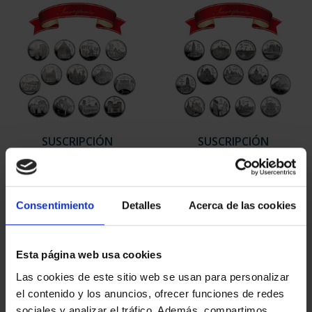
SUSCRIPCIÓN
SUSCRIPCIÓN
CAPITALES DE
CAPITALES DE
PROVINCIA 1
PROVINCIA 2
949,00 €
949,00 €
Consentimiento
Detalles
Acerca de las cookies
Sólo para usuarios
Sólo para usuarios
registrados
registrados
Esta página web usa cookies
Las cookies de este sitio web se usan para personalizar
el contenido y los anuncios, ofrecer funciones de redes
sociales y analizar el tráfico. Además, compartimos