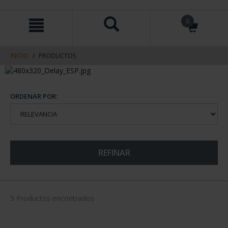
saltar
Saltar
0
al
al
contenido
men
de
navegacin
INICIO
PRODUCTOS
ORDENAR POR:
REFINAR
5 Productos encontrados