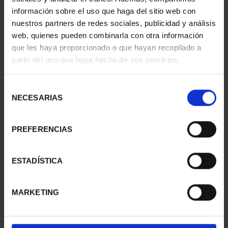
información sobre el uso que haga del sitio web con
nuestros partners de redes sociales, publicidad y análisis
web, quienes pueden combinarla con otra información
que les haya proporcionado o que hayan recopilado a
partir del uso que haya hecho de sus servicios.
SUSCRIPCIÓN
SUSCRIPCIÓN
CAPITALES DE
CAPITALES DE
PROVINCIA 3
PROVINCIA 4
Selección
949,00 €
949,00 €
NECESARIAS
de
consentimiento
Sólo para usuarios
Sólo para usuarios
registrados
registrados
PREFERENCIAS
ESTADÍSTICA
MARKETING