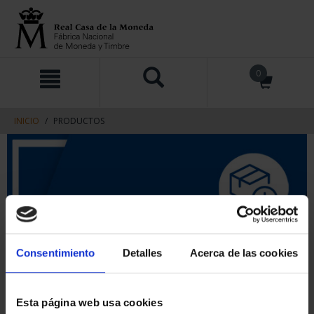
saltar
Saltar
0
al
al
contenido
men
de
navegacin
INICIO
PRODUCTOS
Consentimiento
Detalles
Acerca de las cookies
Esta página web usa cookies