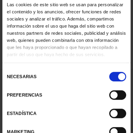
Las cookies de este sitio web se usan para personalizar
el contenido y los anuncios, ofrecer funciones de redes
sociales y analizar el tráfico. Además, compartimos
ORDENAR POR:
información sobre el uso que haga del sitio web con
nuestros partners de redes sociales, publicidad y análisis
web, quienes pueden combinarla con otra información
que les haya proporcionado o que hayan recopilado a
REFINAR
partir del uso que haya hecho de sus servicios.
Selección
NECESARIAS
de
1 Productos encontrados
consentimiento
PREFERENCIAS
ESTADÍSTICA
MARKETING