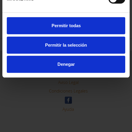
REFINAR
Permitir todas
Permitir la selección
Información General
Denegar
Contacto
Preguntas Frequentes (FAQs)
Aviso Legal
Condiciones Legales
Ayuda