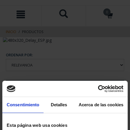
saltar
Saltar
0
al
al
contenido
men
de
navegacin
INICIO
PRODUCTOS
ORDENAR POR:
REFINAR
Consentimiento
Detalles
Acerca de las cookies
1 Productos encontrados
Esta página web usa cookies