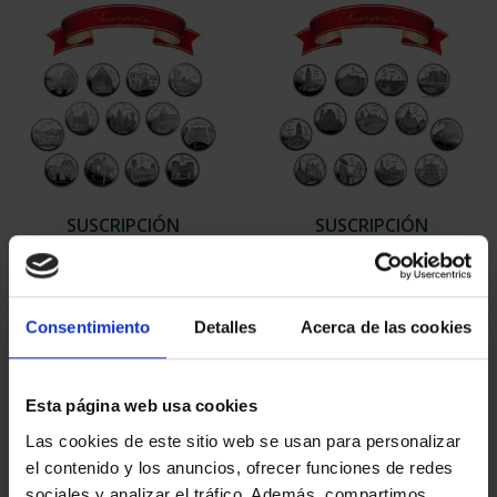
SUSCRIPCIÓN
SUSCRIPCIÓN
CAPITALES DE
CAPITALES DE
PROVINCIA 1
PROVINCIA 2
949,00 €
949,00 €
Consentimiento
Detalles
Acerca de las cookies
Sólo para usuarios
Sólo para usuarios
registrados
registrados
Esta página web usa cookies
Las cookies de este sitio web se usan para personalizar
el contenido y los anuncios, ofrecer funciones de redes
sociales y analizar el tráfico. Además, compartimos