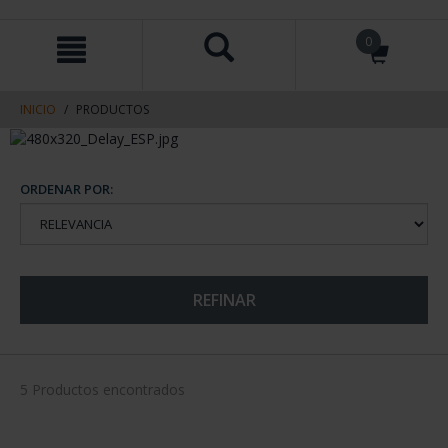
saltar
Saltar
0
al
al
contenido
men
de
navegacin
INICIO
PRODUCTOS
ORDENAR POR:
REFINAR
5 Productos encontrados