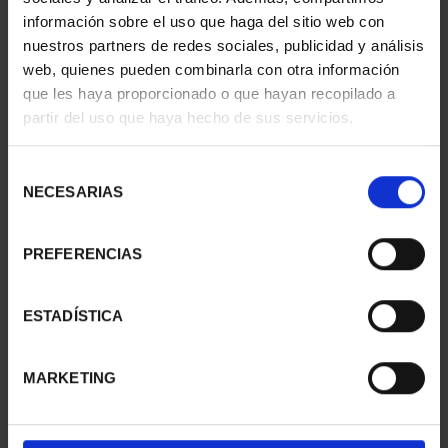
información sobre el uso que haga del sitio web con
nuestros partners de redes sociales, publicidad y análisis
web, quienes pueden combinarla con otra información
que les haya proporcionado o que hayan recopilado a
partir del uso que haya hecho de sus servicios.
SUSCRIPCIÓN
SUSCRIPCIÓN
CAPITALES DE
CAPITALES DE
PROVINCIA 3
PROVINCIA 4
Selección
949,00 €
949,00 €
NECESARIAS
de
consentimiento
Sólo para usuarios
Sólo para usuarios
registrados
registrados
PREFERENCIAS
ESTADÍSTICA
MARKETING