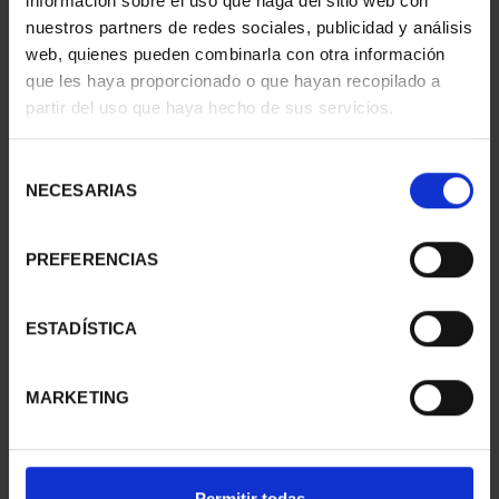
información sobre el uso que haga del sitio web con
nuestros partners de redes sociales, publicidad y análisis
web, quienes pueden combinarla con otra información
que les haya proporcionado o que hayan recopilado a
CAPITALES ESPAÑOLAS
CAPITALES ESPAÑOLAS
partir del uso que haya hecho de sus servicios.
- PALENCIA
- SEGOVIA
73,00 €
73,00 €
Selección
NECESARIAS
de
consentimiento
PREFERENCIAS
ESTADÍSTICA
MARKETING
CAPITALES ESPAÑOLAS
CAPITALES ESPAÑOLAS
Permitir todas