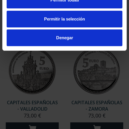
- SALAMANCA
- SORIA
73,00 €
73,00 €
Permitir la selección
Denegar
CAPITALES ESPAÑOLAS
CAPITALES ESPAÑOLAS
- VALLADOLID
- ZAMORA
73,00 €
73,00 €