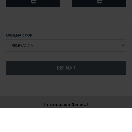
ORDENAR POR:
REFINAR
Información General
Contacto
Preguntas Frequentes (FAQs)
Aviso Legal