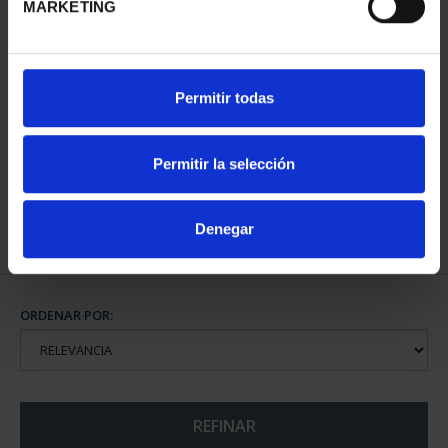
MARKETING
CAPITALES DE
CIUDADES PATRIMONIO
Permitir todas
PROVINCIA COLECCION
DE LA HUMANIDAD
COMPLET...
COLE...
3.796,00 €
1.095,00 €
Permitir la selección
Denegar
ORDENAR POR:
REFINAR