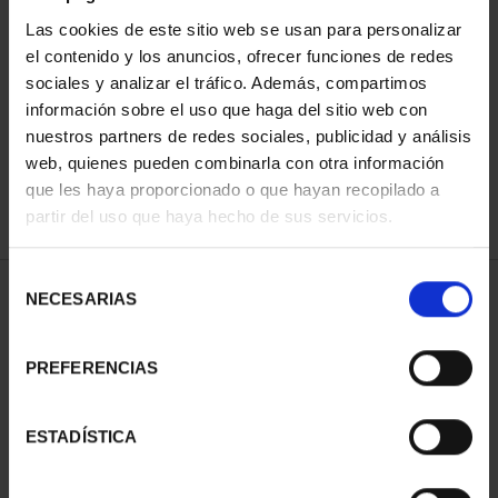
Las cookies de este sitio web se usan para personalizar
el contenido y los anuncios, ofrecer funciones de redes
ORDENAR POR:
sociales y analizar el tráfico. Además, compartimos
información sobre el uso que haga del sitio web con
nuestros partners de redes sociales, publicidad y análisis
web, quienes pueden combinarla con otra información
que les haya proporcionado o que hayan recopilado a
REFINAR
partir del uso que haya hecho de sus servicios.
Selección
2 Productos encontrados
NECESARIAS
de
consentimiento
PREFERENCIAS
ESTADÍSTICA