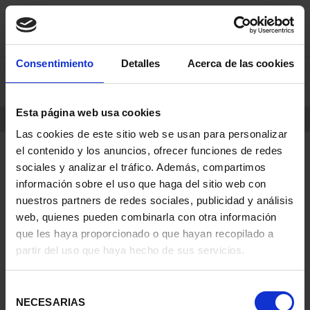
saltar
Saltar
Consentimiento
Detalles
Acerca de las cookies
0
al
al
contenido
men
de
Esta página web usa cookies
navegacin
INICIO
PRODUCTOS
Las cookies de este sitio web se usan para personalizar
el contenido y los anuncios, ofrecer funciones de redes
sociales y analizar el tráfico. Además, compartimos
información sobre el uso que haga del sitio web con
nuestros partners de redes sociales, publicidad y análisis
web, quienes pueden combinarla con otra información
que les haya proporcionado o que hayan recopilado a
partir del uso que haya hecho de sus servicios.
Selección
NECESARIAS
de