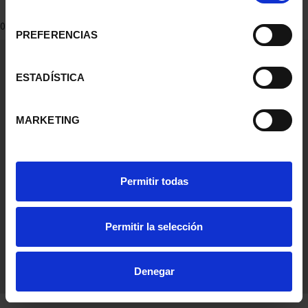
consentimiento
0 Productos encontrados
PREFERENCIAS
Información General
Contacto
ESTADÍSTICA
Preguntas Frequentes (FAQs)
Aviso Legal
MARKETING
Condiciones Legales
Ayuda
Permitir todas
Permitir la selección
Denegar