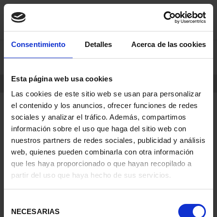
saltar
Saltar
Consentimiento
Detalles
Acerca de las cookies
0
al
al
contenido
men
de
Esta página web usa cookies
navegacin
INICIO
PRODUCTOS
Las cookies de este sitio web se usan para personalizar
el contenido y los anuncios, ofrecer funciones de redes
sociales y analizar el tráfico. Además, compartimos
información sobre el uso que haga del sitio web con
nuestros partners de redes sociales, publicidad y análisis
web, quienes pueden combinarla con otra información
que les haya proporcionado o que hayan recopilado a
partir del uso que haya hecho de sus servicios.
Selección
NECESARIAS
de