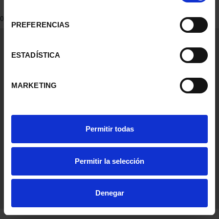
consentimiento
0 Productos encontrados
PREFERENCIAS
Información General
Contacto
ESTADÍSTICA
Preguntas Frequentes (FAQs)
Aviso Legal
MARKETING
Condiciones Legales
Ayuda
Permitir todas
Permitir la selección
Denegar