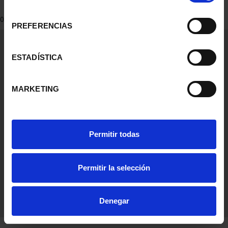
consentimiento
0 Productos encontrados
PREFERENCIAS
Información General
Contacto
ESTADÍSTICA
Preguntas Frequentes (FAQs)
Aviso Legal
MARKETING
Condiciones Legales
Ayuda
Permitir todas
Permitir la selección
Denegar