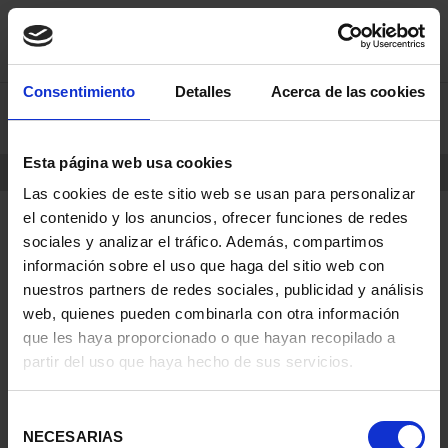
saltar
Saltar
Consentimiento
Detalles
Acerca de las cookies
0
al
al
contenido
men
de
Esta página web usa cookies
navegacin
INICIO
PRODUCTOS
Las cookies de este sitio web se usan para personalizar
el contenido y los anuncios, ofrecer funciones de redes
sociales y analizar el tráfico. Además, compartimos
información sobre el uso que haga del sitio web con
nuestros partners de redes sociales, publicidad y análisis
web, quienes pueden combinarla con otra información
que les haya proporcionado o que hayan recopilado a
partir del uso que haya hecho de sus servicios.
Selección
NECESARIAS
de